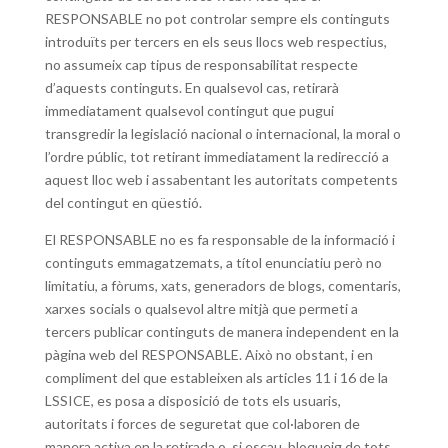
RESPONSABLE no pot controlar sempre els continguts
introduïts per tercers en els seus llocs web respectius,
no assumeix cap tipus de responsabilitat respecte
d’aquests continguts. En qualsevol cas, retirarà
immediatament qualsevol contingut que pugui
transgredir la legislació nacional o internacional, la moral o
l’ordre públic, tot retirant immediatament la redirecció a
aquest lloc web i assabentant les autoritats competents
del contingut en qüestió.
El RESPONSABLE no es fa responsable de la informació i
continguts emmagatzemats, a títol enunciatiu però no
limitatiu, a fòrums, xats, generadors de blogs, comentaris,
xarxes socials o qualsevol altre mitjà que permeti a
tercers publicar continguts de manera independent en la
pàgina web del RESPONSABLE. Això no obstant, i en
compliment del que estableixen als articles 11 i 16 de la
LSSICE, es posa a disposició de tots els usuaris,
autoritats i forces de seguretat que col·laboren de
manera activa en la retirada o, si escau, bloqueig de tots