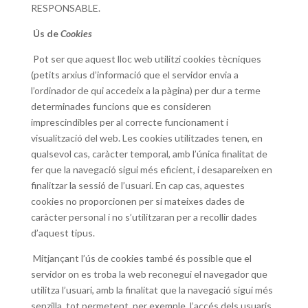
RESPONSABLE.
Ús de
Cookies
Pot ser que aquest lloc web utilitzi cookies tècniques
(petits arxius d’informació que el servidor envia a
l’ordinador de qui accedeix a la pàgina) per dur a terme
determinades funcions que es consideren
imprescindibles per al correcte funcionament i
visualització del web. Les cookies utilitzades tenen, en
qualsevol cas, caràcter temporal, amb l’única finalitat de
fer que la navegació sigui més eficient, i desapareixen en
finalitzar la sessió de l’usuari. En cap cas, aquestes
cookies no proporcionen per si mateixes dades de
caràcter personal i no s’utilitzaran per a recollir dades
d’aquest tipus.
Mitjançant l’ús de cookies també és possible que el
servidor on es troba la web reconegui el navegador que
utilitza l’usuari, amb la finalitat que la navegació sigui més
senzilla, tot permetent, per exemple, l’accés dels usuaris