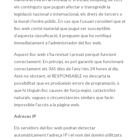
els continguts que puguin afectar o transgredir la
legislació nacional o internacional, els drets de tercers o
la moral i l’ordre públic. En cas que l’usuari consideri que el
lloc web conté material que pugui ser susceptible
d’aquesta classificació, li preguem que ho notifiqui
immediatament a l’administrador del lloc web.
Aquest lloc web s’ha revisat i provat perquè funcioni
correctament. En principi, es pot garantir que funcionarà
correctament els 365 dies de l’any i les 24 hores al dia.
Això no obstant, el RESPONSABLE no descarta la
possibilitat que es produeixin errors de programació, o
que hi tinguin lloc causes de força major, catàstrofes
naturals, vagues o circumstàncies similars que facin
impossible l’accés a la pàgina web.
Adreces IP
Els servidors del lloc web podran detectar
automàticament l’adreça IP i el nom del domini utilitzats