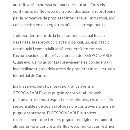
autorització expressa per part dels autors. Tots els
continguts del lloc web es troben degudament protegits
per la normativa de propietat intel·lectual i industrial, així
com inscrits en els registres públics corresponents.
Independentment de la finalitat per a la qual fossin
destinats, la reproducció total o parcial, ús, explotació,
distribució i comercialització, requereix en tot cas
l’autorització escrita prèvia per part del RESPONSABLE.
Qualsevol ús no autoritzat prèviament es considera un
incompliment greu dels drets de propietat intel·lectual o
industrial de l’autor.
Els dissenys, logotips, text i/o gràfics aliens al
RESPONSABLE i que puguin aparèixer al lloc web,
pertanyen als seus respectius propietaris, els quals són
responsables de qualsevol possible controvèrsia que se’n
pugui desprendre. El RESPONSABLE autoritza
expressament que tercers puguin redirigir directament
als continguts concrets del lloc web, i en tot cas redirigir