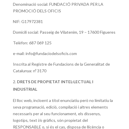
Denominació social: FUNDACIÓ PRIVADA PER LA
PROMOCIÓ DELS OFICIS
NIF: G17972381
Domicili social: Passeig de Vilatenim, 19 – 17600 Figueres
Telèfon: 687 069 125
e-mail: info@fundaciodelsoficis.com
Inscrita al Registre de Fundacions de la Generalitat de
Catalunya: nº 3170
DRETS DE PROPIETAT INTEL·LECTUAL I
INDUSTRIAL
El lloc web, incloent a títol enunciatiu però no limitatiu la
seva programació, edició, compilació i altres elements
necessaris per al seu funcionament, els dissenys,
logotips, text i/o gràfics, són propietat del
RESPONSABLE o, si és el cas, disposa de llicència o