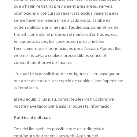
que s’hagin registrat prèviament a les àrees, serveis,
promocions o concursos reservats exclusivament a ells
sense haver de registrar-se a cada visita. També es
poden utilitzar per a mesurar l’audiència, paràmetres de
trànsit, controlar el progrés i el nombre d’entrades, etc.
En aquests casos, les cookies són prescindibles
tècnicament però beneficioses per a l’usuari. Aquest lloc
web no instal·larà cookies prescindibles sense el
consentiment previ de l’usuari.
L’usuari té la possibilitat de configurar el seu navegador
per a ser alertat de la recepció de cookies i per impedir-ne
la instal·lació
al seu equip. Si us plau, consulteu les instruccions del
vostre navegador per a ampliar aquesta informació.
Política d’enllaços
Des del lloc web, és possible que es redirigeixi a
continguts de tercers llocs web. Atès que el