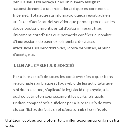
per l’usuari. Una adreça IP és un número assignat
automàticament a un ordinador així que es connecta a
Internet. Tota aquesta informació queda registrada en
un fitxer d’activitat del servidor que permet processar les
dades posteriorment per tal d’obtenir mesuratges
únicament estadístics que permetin conèixer el nombre
d’impressions de pàgines, el nombre de visites
efectuades als servidors web, l’ordre de visites, el punt
d’accés, etc.
LLEI APLICABLE I JURISDICCIÓ
Per a la resolució de totes les controvèrsies o qüestions
relacionades amb aquest lloc web o de les activitats que
s’hi duen a terme, s’aplicarà la legislació espanyola, a la
qual se sotmeten expressament les parts, els quals
tindran competència suficient per a la resolució de tots
els conflictes derivats o relacionats amb el seu ús els
Jutjats i Tribunals més propers a Figueres.
Utilitzem cookies per a oferir-te la millor experiència en la nostra
web.