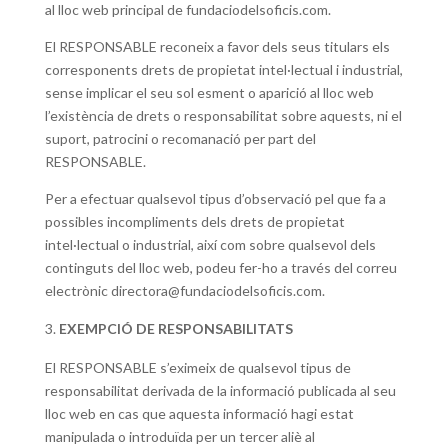
al lloc web principal de fundaciodelsoficis.com.
El RESPONSABLE reconeix a favor dels seus titulars els
corresponents drets de propietat intel·lectual i industrial,
sense implicar el seu sol esment o aparició al lloc web
l’existència de drets o responsabilitat sobre aquests, ni el
suport, patrocini o recomanació per part del
RESPONSABLE.
Per a efectuar qualsevol tipus d’observació pel que fa a
possibles incompliments dels drets de propietat
intel·lectual o industrial, així com sobre qualsevol dels
continguts del lloc web, podeu fer-ho a través del correu
electrònic directora@fundaciodelsoficis.com.
EXEMPCIÓ DE RESPONSABILITATS
El RESPONSABLE s’eximeix de qualsevol tipus de
responsabilitat derivada de la informació publicada al seu
lloc web en cas que aquesta informació hagi estat
manipulada o introduïda per un tercer aliè al