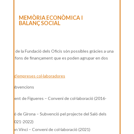
MEMÒRIA ECONÒMICA I
BALANÇ SOCIAL
rojectes de la Fundació dels Oficis són possibles gràcies a una
sitat de fons de finançament que es poden agrupar en dos
 eixos:
acions d’empreses col·laboradores
enis i subvencions
Ajuntament de Figueres – Conveni de col·laboració (2016-
2021)
Diputació de Girona – Subvenció pel projecte del Saló dels
Oficis (2021-2022)
Fundación Vinci – Conveni de col·laboració (2021)