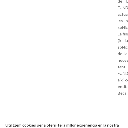
de D
FUND
actua
les 
sol·l
La fin
(i) d
sol·li
de la
neces
tant
FUND
així 
entit
Beca.
Utilitzem cookies per a oferir-te la millor experiència en la nostra