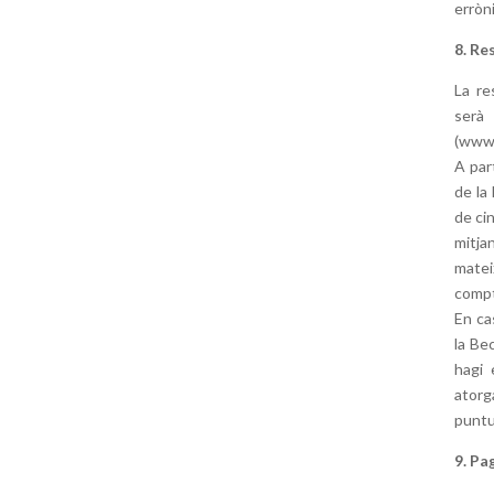
erròni
8. Re
La re
serà
(www.
A par
de la
de cin
mitja
matei
compt
En ca
la Be
hagi 
atorg
puntu
9. P