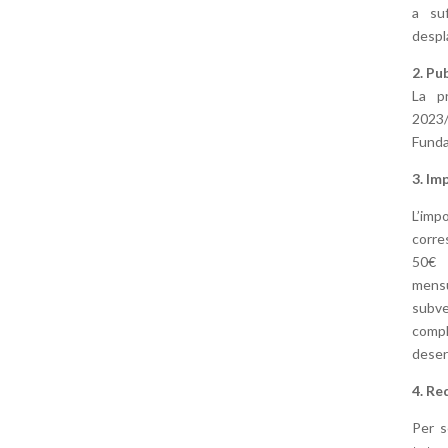
a su
despl
2. Pu
La p
2023
Funda
3. Im
L’im
corre
50€ 
mensu
subv
comp
deser
4. Re
Per s