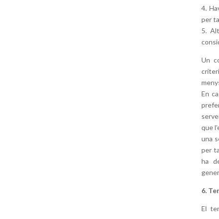
4. Ha
per ta
5. Al
consi
Un co
crite
menys
En ca
prefe
serve
que l’
una s
per t
ha de
gener
6. Te
El te