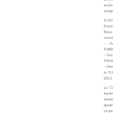
excl
assig
5. Cr
El pro
Beca 
const
– Au
FUND
– Ger
PRIV
– Mer
la F
DELS 
La Co
barem
atenin
igualt
La ge