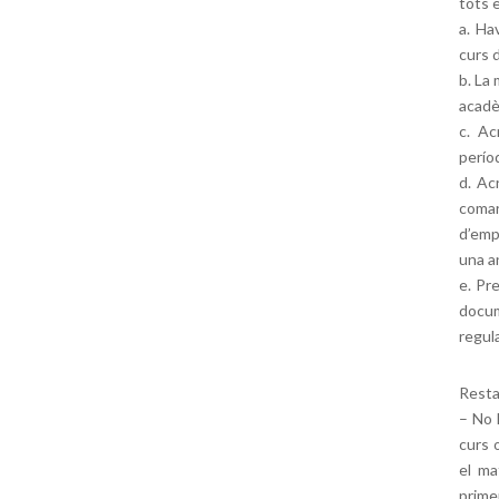
tots 
a. Ha
curs d
b. La 
acadè
c. Ac
perío
d. Ac
comar
d’emp
una a
e. Pre
docum
regul
Resta
– No 
curs 
el ma
prime