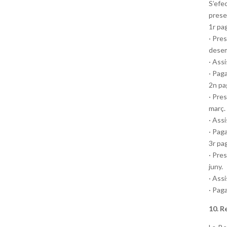
S’efe
prese
1r pa
· Pre
desem
· Ass
· Pag
2n p
· Pres
març.
· Ass
· Pag
3r pa
· Pres
juny.
· Ass
· Pag
10. R