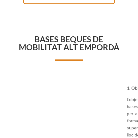
BASES BEQUES DE
MOBILITAT ALT EMPORDÀ
1. Ob
L’obj
bases
per a
format
super
lloc 