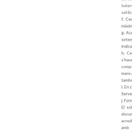
tutor
sol·li
f. Ce
màxim
g. Ac
sete
indica
h. Ce
s’hau
compt
mare 
també 
i. En 
Servei
j. Fo
El so
docum
acred
amb 