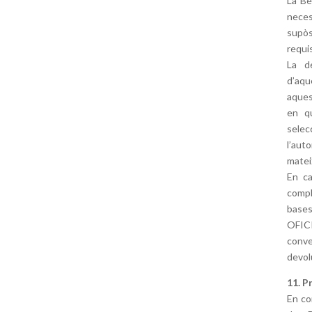
La Be
neces
supòs
requis
La d
d’aqu
aques
en qu
sele
l’aut
matei
En ca
compl
base
OFICI
conven
devol
11. P
En co