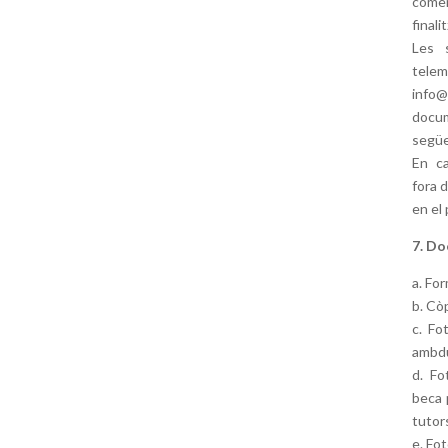
come
final
Les 
tele
info
docum
següe
En ca
fora 
en el
7. Do
a. Fo
b. Còp
c. Fo
ambdu
d. Fo
beca 
tutors
e. Fot